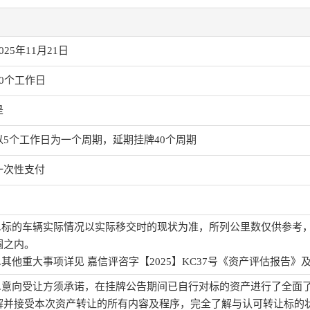
025年11月21日
10个工作日
是
以5个工作日为一个周期，延期挂牌40个周期
一次性支付
1.标的车辆实际情况以实际移交时的现状为准，所列公里数仅供参考
围之内。
2.其他重大事项详见 嘉信评咨字【2025】KC37号《资产评估报告》
1.意向受让方须承诺，在挂牌公告期间已自行对标的资产进行了全面
解并接受本次资产转让的所有内容及程序，完全了解与认可转让标的