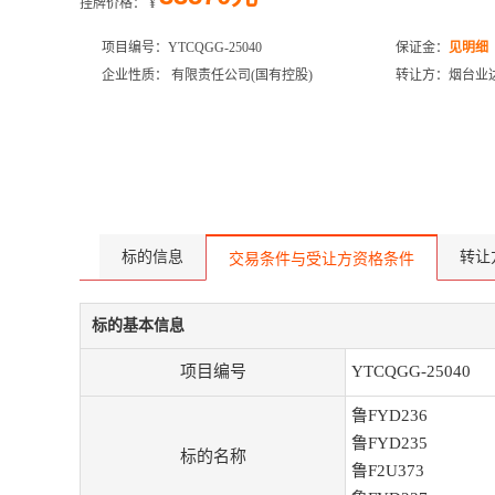
挂牌价格：
¥
项目编号：YTCQGG-25040
保证金：
见明细
企业性质： 有限责任公司(国有控股)
转让方：烟台业
标的信息
转让
交易条件与受让方资格条件
标的基本信息
项目编号
YTCQGG-25040
鲁FYD236
鲁FYD235
标的名称
鲁F2U373