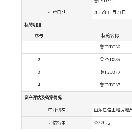
鲁FYD237
挂牌日期
2025年11月21日
标的明细
序号
标的名称
1
鲁FYD236
2
鲁FYD235
3
鲁F2U373
4
鲁FYD237
资产评估及备案情况
中介机构
山东嘉信土地房地
评估结果
33570元