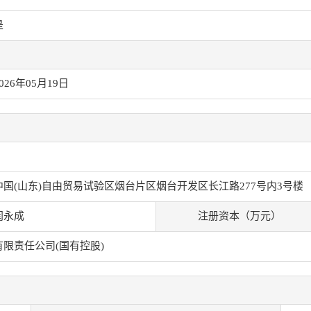
是
026年05月19日
中国(山东)自由贸易试验区烟台片区烟台开发区长江路277号内3号楼
闫永成
注册资本（万元）
有限责任公司(国有控股)