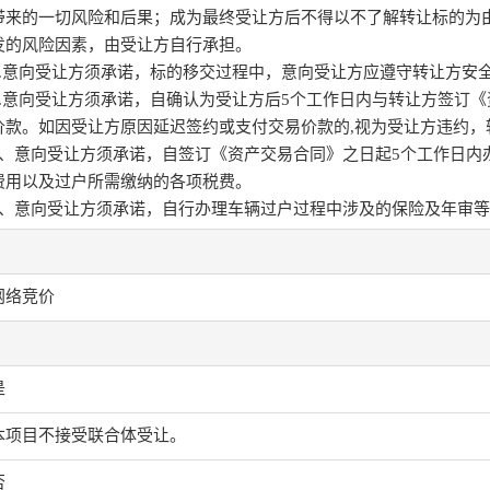
带来的一切风险和后果；成为最终受让方后不得以不了解转让标的为
发的风险因素，由受让方自行承担。
2.意向受让方须承诺，标的移交过程中，意向受让方应遵守转让方安
3.意向受让方须承诺，自确认为受让方后5个工作日内与转让方签订
价款。如因受让方原因延迟签约或支付交易价款的,视为受让方违约，
4、意向受让方须承诺，自签订《资产交易合同》之日起5个工作日内
费用以及过户所需缴纳的各项税费。
5、意向受让方须承诺，自行办理车辆过户过程中涉及的保险及年审
网络竞价
是
本项目不接受联合体受让。
否