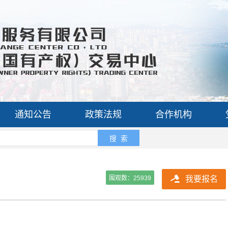
通知公告
政策法规
合作机构
搜 索
围观数：
25939
我要报名