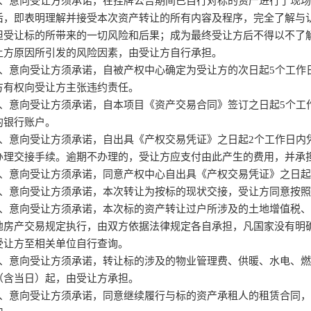
1、意向受让方须承诺，在挂牌公告期间已自行对标的资产进行了现
后，即表明理解并接受本次资产转让的所有内容及程序，完全了解与
担受让标的所带来的一切风险和后果；成为最终受让方后不得以不了
让方原因所引发的风险因素，由受让方自行承担。
2、意向受让方须承诺，自被产权中心确定为受让方的次日起5个工作
方有权向受让方主张违约责任。
3、意向受让方须承诺，自本项目《资产交易合同》签订之日起5个工
的银行账户。
4、意向受让方须承诺，自出具《产权交易凭证》之日起2个工作日内
办理交接手续。逾期不办理的，受让方应支付由此产生的费用，并承
5、意向受让方须承诺，同意产权中心自出具《产权交易凭证》之日起
6、意向受让方须承诺，本次转让为按标的现状交接，受让方同意按
7、意向受让方须承诺，本次标的资产转让过户所涉及的土地增值税
地房产交易规定执行，由双方依据法律规定各自承担，凡国家没有明
受让方至相关单位自行查询。
8、意向受让方须承诺，转让标的涉及的物业管理费、供暖、水电、
（含当日）起，由受让方承担。
9、意向受让方须承诺，同意继续履行与标的资产承租人的租赁合同