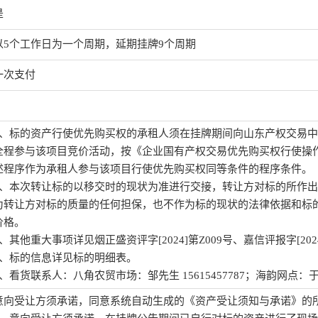
是
以5个工作日为一个周期，延期挂牌9个周期
一次支付
1、标的资产行使优先购买权的承租人须在挂牌期间向山东产权交易
全程参与该项目竞价活动，按《企业国有产权交易优先购买权行使操
述程序作为承租人参与该项目行使优先购买权同等条件的程序条件。
2、本次转让标的以移交时的现状为准进行交接，转让方对标的所作
为转让方对标的质量的任何担保，也不作为标的现状的法律依据和标
价格。
3、其他重大事项详见烟正盛资评字[2024]第Z009号、嘉信评报字[20
4、标的信息详见标的明细表。
5、看货联系人：八角农贸市场：邹先生 15615457787；海韵网点：于先生 
意向受让方须承诺，同意系统自动生成的《资产受让须知与承诺》的