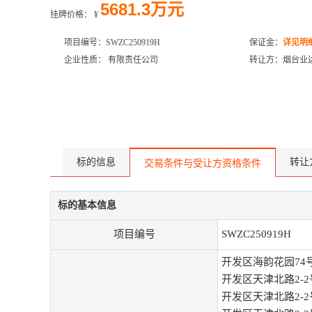
5681.3万元
挂牌价格：
¥
项目编号：SWZC250919H
保证金：
详见明
企业性质： 有限责任公司
转让方：烟台业
标的信息
转让
交易条件与受让方资格条件
标的基本信息
项目编号
SWZC250919H
开发区海韵花园74号
开发区天津北路2-2
开发区天津北路2-2