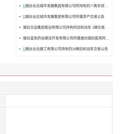
[]
烟台业达城市发展集团有限公司所持有的八角农贸市场二层8间商铺及海韵花园74号楼5套...
[]
烟台业达城市发展集团有限公司所属房产交易公告
烟台交运集团客运有限公司持有的旧机动车 1辆交易公告
烟台蓝色药谷建设开发有限公司所属烟台国际医用同位素创新应用基地一期18号厂房101户及102户
[]
烟台业达建工有限公司持有的20辆旧机动车交易公告