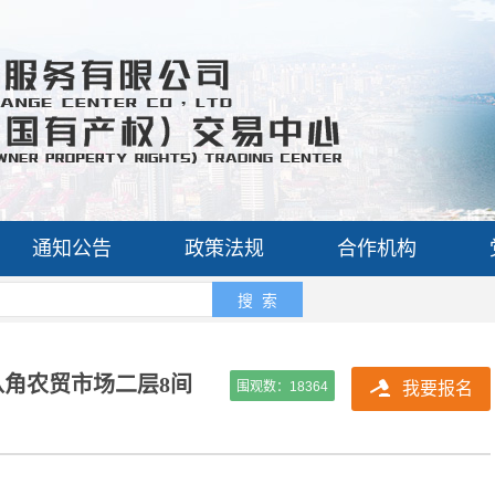
通知公告
政策法规
合作机构
搜 索
角农贸市场二层8间
围观数：
18364
我要报名