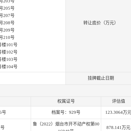
号203号
号205号
号207号
号208号
转让底价（万元）
号209号
号210号
楼101号
楼102号
楼103号
楼104号
挂牌截止日期
权属证号
评估值
6号
档案号：929号
123.3064万
鲁（2022）烟台市开不动产权第00
1号
878.141万元