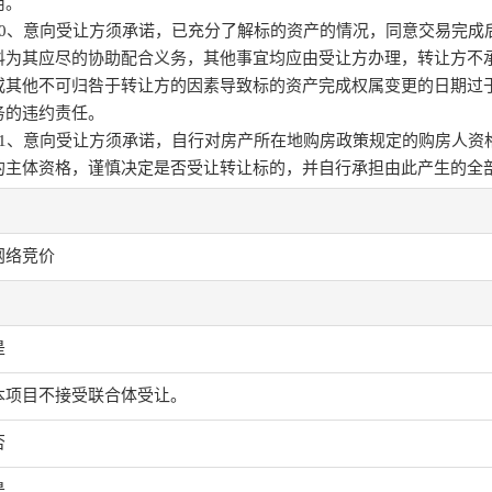
用。
10、意向受让方须承诺，已充分了解标的资产的情况，同意交易完成
料为其应尽的协助配合义务，其他事宜均应由受让方办理，转让方不
或其他不可归咎于转让方的因素导致标的资产完成权属变更的日期过
务的违约责任。
11、意向受让方须承诺，自行对房产所在地购房政策规定的购房人资
的主体资格，谨慎决定是否受让转让标的，并自行承担由此产生的全
网络竞价
是
本项目不接受联合体受让。
否
是