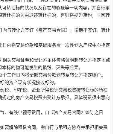
场考察并全面了解，一经递交受让申请并交纳交易保证金
认可转让标的状况以及存在的瑕疵等一切内容，并自行承
解转让标的为由退还转让标的，否则将视为违约；非因转
日内与转让方签订《资产交易合同》，逾期不签订，转让
作日内将交易价款和基础服务费一次性划入产权中心指定
凭相关交易证明和受让方主体资格证明赴转让方指定地点
担本标的物可能发生的损毁、灭失等后果。
3个工作日内将全部交易价款划转至转让方指定账户。
照标的资产现有状况接收标的。
、契税、印花税、企业所得税等交易税费按转让标的所在
确规定的房产交易税费由受让方承担。具体税费须由意向
燃气、有线电视等费用，自《资产交易合同》签订之日
，如要解除租赁合同，需自行与承租方协商并承担相关费