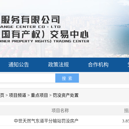
通知公告
政策法规
合作机构
搜 索
页
>
项目频道
>
重点项目
>
罚没资产处置
项目名称
挂
中世天然气东道平分输站罚没房产
3.