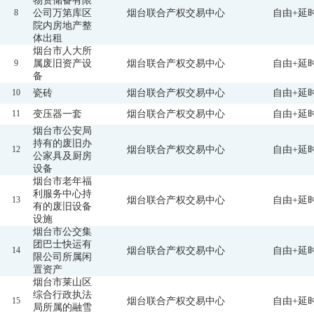
物资储备有限
8
公司万第库区
烟台联合产权交易中心
自由+延
院内房地产整
体出租
烟台市人大所
9
属废旧资产设
烟台联合产权交易中心
自由+延
备
10
瓷砖
烟台联合产权交易中心
自由+延
11
变压器一套
烟台联合产权交易中心
自由+延
烟台市公安局
持有的废旧办
12
烟台联合产权交易中心
自由+延
公家具及厨房
设备
烟台市老年福
利服务中心持
13
烟台联合产权交易中心
自由+延
有的废旧设备
设施
烟台市公交集
团巴士快运有
14
烟台联合产权交易中心
自由+延
限公司所属闲
置资产
烟台市莱山区
综合行政执法
15
烟台联合产权交易中心
自由+延
局所属的融雪