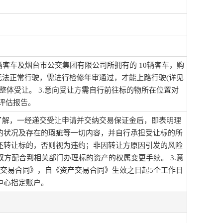
辆客车及烟台市公交集团有限公司所拥有的 10辆客车，购
业务无法正常行驶，需进行检修年审通过，才能上路行驶(详见
整体受让。 3.意向受让方需自行前往标的物所在位置对
产评估报告。
了解，一经递交受让申请并交纳交易保证金后，即表明理
的状况及存在的瑕疵等一切内容，并自行承担受让标的所
还转让标的，否则视为违约；非因转让方原因引发的风险
双方配合到相关部门办理标的资产的权属变更手续。 3.意
交易合同》，自《资产交易合同》生效之日起5个工作日
中心指定账户。