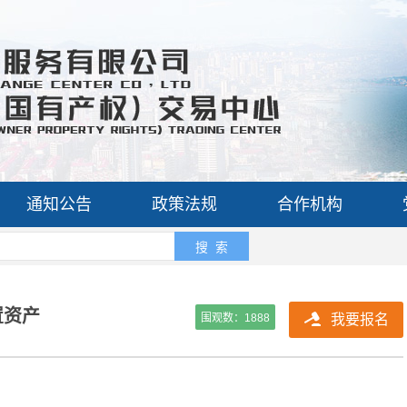
通知公告
政策法规
合作机构
搜 索
置资产
围观数：
1888
我要报名