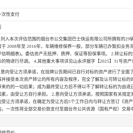
一次性支付
否
1.列入本次评估范围的烟台市公交集团巴士快运有限公司所拥有的29
置于 2008年至 2016年，车辆维修保养一般，部分车辆已办暂扣
评估明细表)。委估资产无抵押、质押、保证等担保事项。 2.转让标的
标的物进行尽调。 4.其他重大事项详见山永评报字【2025】31号资
1.意向受让方须承诺，在挂牌公告期间已自行对标的资产进行了全面
解并接受本次资产转让的所有内容及程序，完全了解及认可转让标的
带来的的一切后果；成为最终受让方后不得以不了解转让标的为由退
因素，由受让方自行承担。 2.意向受让方须承诺，按照国家有关规定
向受让方须承诺，在确定为受让方后5个工作日内与转让方签订《资产
内，一次性将全部交易价款支付至烟台市公共资源（国有产权）交易
网络竞价